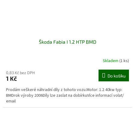
Škoda Fabia I 1.2 HTP BMD
Skladem
(1 ks)
0,83 Kč bez DPH
Do košíku
1 Kč
Prodám veškeré náhradní díly z tohoto vozu.Motor: 1.2 40kw typ:
BMDrok výroby 2006Díly lze zaslat na dobírkuVíce informací volat/
email