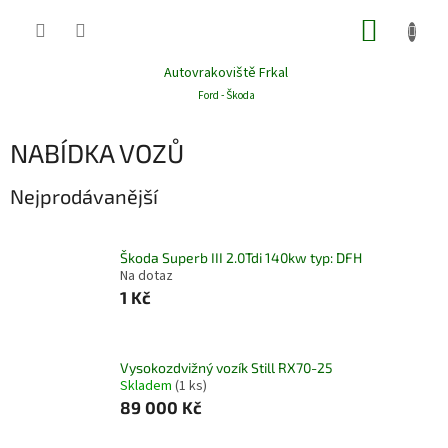
Přejít
NÁKUP
na
obsah
KOŠÍK
Autovrakoviště Frkal
Ford - Škoda
NABÍDKA VOZŮ
Nejprodávanější
Škoda Superb III 2.0Tdi 140kw typ: DFH
Na dotaz
1 Kč
Vysokozdvižný vozík Still RX70-25
Skladem
(1 ks)
89 000 Kč