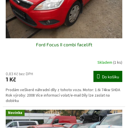
d
u
k
t
ů
Ford Focus II combi facelift
Skladem
(1 ks)
Průměrné
hodnocení
produktu
0,83 Kč bez DPH
Do košíku
1 Kč
je
4,0
Prodám veškeré náhradní díly z tohoto vozu. Motor: 1.6i 74kw SHDA
z
Rok výroby: 2008 Více informací volat/e-mail Díly lze zaslat na
5
dobírku
hvězdiček.
Novinka