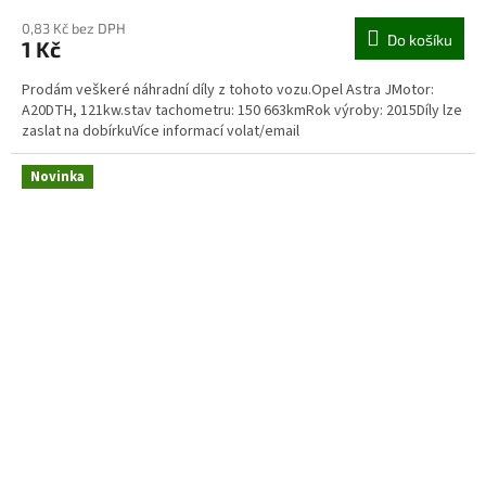
0,83 Kč bez DPH
Do košíku
1 Kč
Prodám veškeré náhradní díly z tohoto vozu.Opel Astra JMotor:
A20DTH, 121kw.stav tachometru: 150 663kmRok výroby: 2015Díly lze
zaslat na dobírkuVíce informací volat/email
Novinka