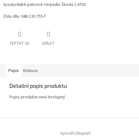
Vysokotlaké palivové čerpadlo Škoda 1.4TDI
číslo dílu: 04B 130 755 F
ZEPTAT SE
SDÍLET
Popis
Diskuze
Detailní popis produktu
Popis produktu není dostupný
Z
á
Vytvořil Shoptet
p