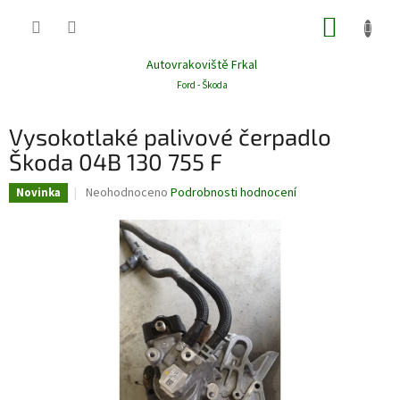
Přejít
NÁKUP
na
obsah
KOŠÍK
Autovrakoviště Frkal
Ford - Škoda
Vysokotlaké palivové čerpadlo
Škoda 04B 130 755 F
Průměrné
Neohodnoceno
Podrobnosti hodnocení
Novinka
hodnocení
produktu
je
0,0
z
5
hvězdiček.