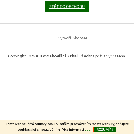
ZPĚT DO OBCHODU
Z
á
Vytvořil Shoptet
p
a
t
Copyright 2026
Autovrakoviště Frkal
. Všechna práva vyhrazena.
í
Tento web používá soubory cookie. Dalším procházením tohoto webu vyjadřujete
souhlas s jejich používáním.. Více informací
zde
.
ROZUMÍM