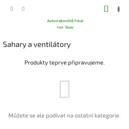
Přejít
NÁKUP
na
obsah
KOŠÍK
Autovrakoviště Frkal
Ford - Škoda
Sahary a ventilátory
Produkty teprve připravujeme.
Můžete se ale podívat na ostatní kategorie.