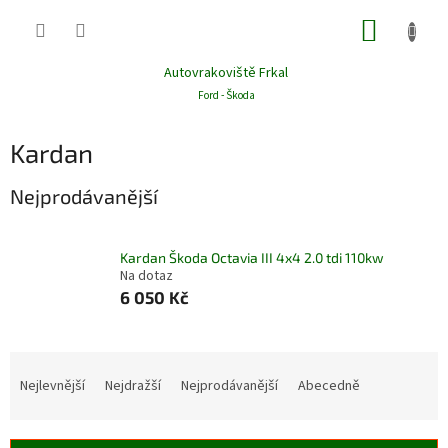
Přejít
NÁKUP
na
obsah
KOŠÍK
Autovrakoviště Frkal
Ford - Škoda
Kardan
Nejprodávanější
Kardan Škoda Octavia III 4x4 2.0 tdi 110kw
Na dotaz
6 050 Kč
Ř
a
Nejlevnější
Nejdražší
Nejprodávanější
Abecedně
z
e