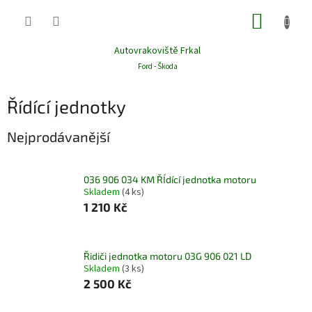
Přejít
NÁKUP
na
obsah
KOŠÍK
Autovrakoviště Frkal
Ford - Škoda
Řídící jednotky
Nejprodávanější
036 906 034 KM ŘÍdící jednotka motoru
Skladem
(4 ks)
1 210 Kč
Řidiči jednotka motoru 03G 906 021 LD
Skladem
(3 ks)
2 500 Kč