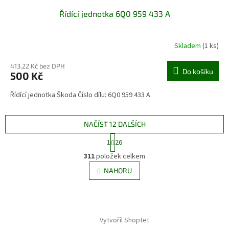
Řídící jednotka 6Q0 959 433 A
Skladem
(1 ks)
413,22 Kč bez DPH
Do košíku
500 Kč
Řídící jednotka Škoda Číslo dílu: 6Q0 959 433 A
NAČÍST 12 DALŠÍCH
S
1
26
t
O
r
311
položek celkem
v
á
l
NAHORU
n
á
k
d
o
v
Z
a
á
c
á
n
í
Vytvořil Shoptet
p
í