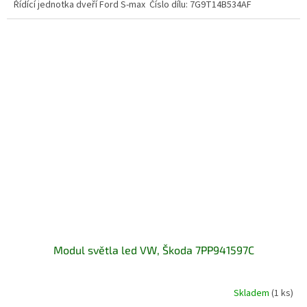
Řídící jednotka dveří Ford S-max Číslo dílu: 7G9T14B534AF
Modul světla led VW, Škoda 7PP941597C
Skladem
(1 ks)