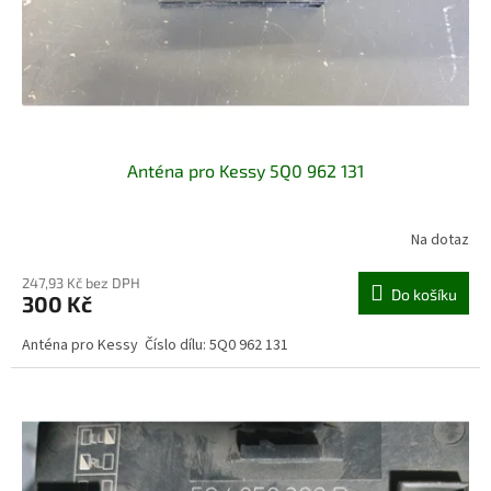
d
u
k
t
ů
Anténa pro Kessy 5Q0 962 131
Na dotaz
247,93 Kč bez DPH
Do košíku
300 Kč
Anténa pro Kessy Číslo dílu: 5Q0 962 131