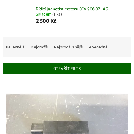
Řídicí jednotka motoru 074 906 021 AG
Skladem
(1 ks)
2 500 Kč
Ř
a
Nejlevnější
Nejdražší
Nejprodávanější
Abecedně
z
e
n
OTEVŘÍT FILTR
í
p
V
r
ý
o
p
d
i
u
s
k
p
t
r
ů
o