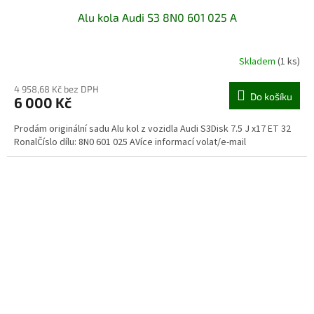
Alu kola Audi S3 8N0 601 025 A
Skladem
(1 ks)
4 958,68 Kč bez DPH
Do košíku
6 000 Kč
Prodám originální sadu Alu kol z vozidla Audi S3Disk 7.5 J x17 ET 32
RonalČíslo dílu: 8N0 601 025 AVíce informací volat/e-mail