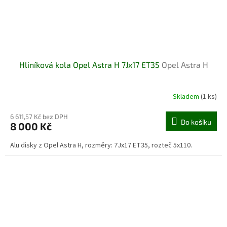
Hliníková kola Opel Astra H 7Jx17 ET35
Opel Astra H
Skladem
(1 ks)
Průměrné
hodnocení
produktu
6 611,57 Kč bez DPH
Do košíku
8 000 Kč
je
4,5
Alu disky z Opel Astra H, rozměry: 7Jx17 ET35, rozteč 5x110.
z
5
hvězdiček.