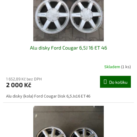
d
u
k
t
ů
Alu disky Ford Cougar 6,5J 16 ET 46
Skladem
(1 ks)
1 652,89 Kč bez DPH
Do košíku
2 000 Kč
Alu disky (kola) Ford Cougar Disk 6,5Jx16 ET46