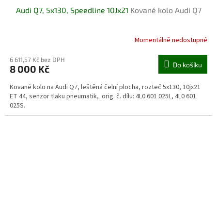
Audi Q7, 5x130, Speedline 10Jx21
Kované kolo Audi Q7
Momentálně nedostupné
6 611,57 Kč bez DPH
Do košíku
8 000 Kč
Kované kolo na Audi Q7, leštěná čelní plocha, rozteč 5x130, 10jx21
ET 44, senzor tlaku pneumatik, orig. č. dílu: 4L0 601 025L, 4L0 601
025S.