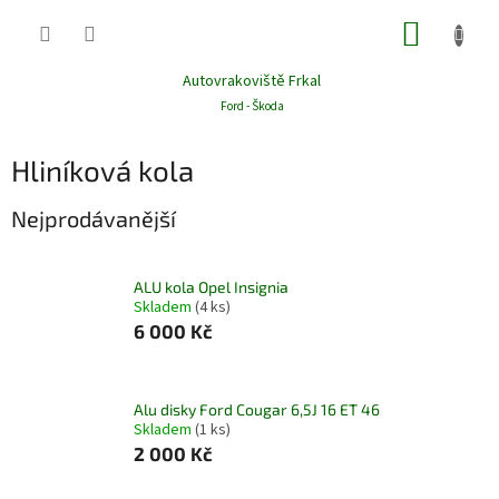
Přejít
NÁKUP
na
obsah
KOŠÍK
Autovrakoviště Frkal
Ford - Škoda
Hliníková kola
Nejprodávanější
ALU kola Opel Insignia
Skladem
(4 ks)
6 000 Kč
Alu disky Ford Cougar 6,5J 16 ET 46
Skladem
(1 ks)
2 000 Kč