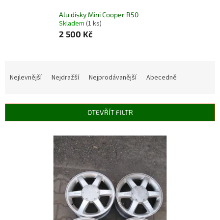
Alu disky Mini Cooper R50
Skladem
(1 ks)
2 500 Kč
Ř
a
Nejlevnější
Nejdražší
Nejprodávanější
Abecedně
z
e
n
OTEVŘÍT FILTR
í
p
V
r
ý
o
p
d
i
u
s
k
p
t
r
ů
o