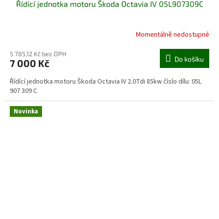
Řídící jednotka motoru Škoda Octavia IV 05L907309C
Momentálně nedostupné
5 785,12 Kč bez DPH
Do košíku
7 000 Kč
Řídící jednotka motoru Škoda Octavia IV 2.0Tdi 85kw číslo dílu: 05L
907 309 C
Novinka