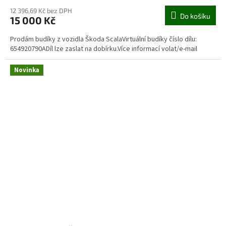
12 396,69 Kč bez DPH
Do košíku
15 000 Kč
Prodám budíky z vozidla Škoda ScalaVirtuální budíky číslo dílu:
654920790ADíl lze zaslat na dobírku.Více informací volat/e-mail
Novinka