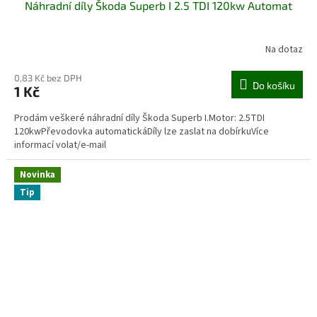
Náhradní díly Škoda Superb I 2.5 TDI 120kw Automat
Na dotaz
0,83 Kč bez DPH
Do košíku
1 Kč
Prodám veškeré náhradní díly Škoda Superb I.Motor: 2.5TDI
120kwPřevodovka automatickáDíly lze zaslat na dobírkuVíce
informací volat/e-mail
Novinka
Tip