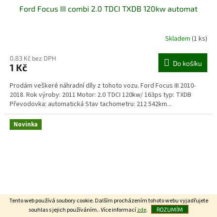
Ford Focus III combi 2.0 TDCI TXDB 120kw automat
Skladem
(1 ks)
0,83 Kč bez DPH
Do košíku
1 Kč
Prodám veškeré náhradní díly z tohoto vozu. Ford Focus III 2010-
2018. Rok výroby: 2011 Motor: 2.0 TDCI 120kw/ 163ps typ: TXDB
Převodovka: automatická Stav tachometru: 212 542km...
Novinka
Tento web používá soubory cookie. Dalším procházením tohoto webu vyjadřujete
souhlas s jejich používáním.. Více informací
zde
.
ROZUMÍM