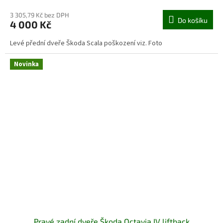
3 305,79 Kč bez DPH
Do košíku
4 000 Kč
Levé přední dveře Škoda Scala poškození viz. Foto
Novinka
Pravé zadní dveře Škoda Octavia IV liftback