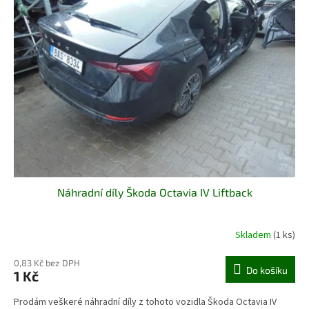
t
ě
F
r
k
a
l
B
r
n
Náhradní díly Škoda Octavia IV Liftback
o
Skladem
(1 ks)
0,83 Kč bez DPH
Do košíku
1 Kč
Prodám veškeré náhradní díly z tohoto vozidla Škoda Octavia IV