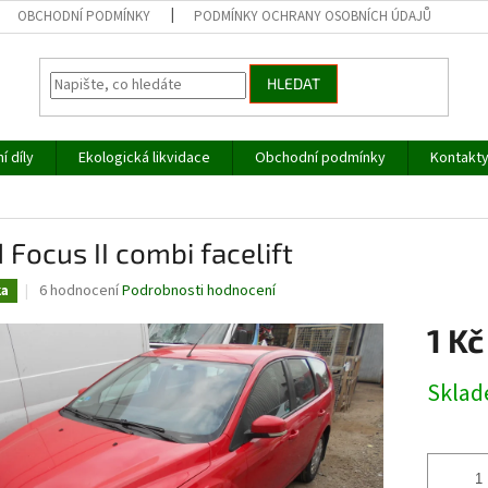
OBCHODNÍ PODMÍNKY
PODMÍNKY OCHRANY OSOBNÍCH ÚDAJŮ
HLEDAT
í díly
Ekologická likvidace
Obchodní podmínky
Kontakt
 Focus II combi facelift
Průměrné
6 hodnocení
Podrobnosti hodnocení
ka
hodnocení
produktu
1 Kč
je
4,0
Měrná
Skla
z
cena:
5
hvězdiček.