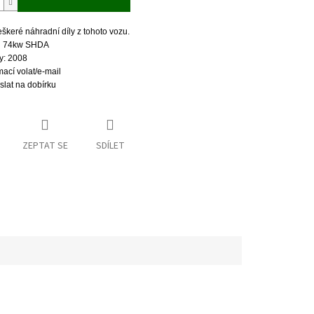
keré náhradní díly z tohoto vozu.
6i 74kw SHDA
y: 2008
mací volat/e-mail
aslat na dobírku
ZEPTAT SE
SDÍLET