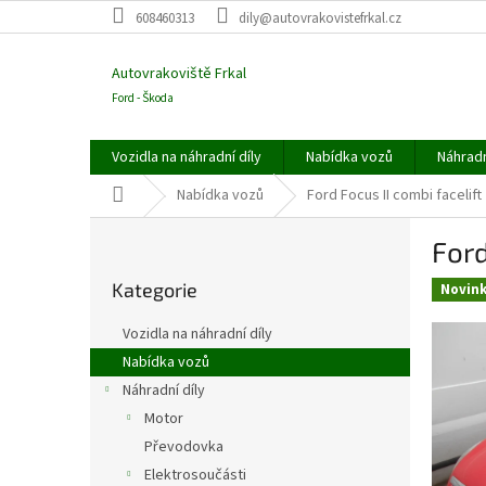
Přejít
608460313
dily@autovrakovistefrkal.cz
na
obsah
Autovrakoviště Frkal
Ford - Škoda
Vozidla na náhradní díly
Nabídka vozů
Náhradn
Domů
Nabídka vozů
Ford Focus II combi facelift
P
Ford
o
Přeskočit
s
Kategorie
kategorie
Novin
t
r
Vozidla na náhradní díly
a
Nabídka vozů
n
Náhradní díly
n
í
Motor
p
Převodovka
a
Elektrosoučásti