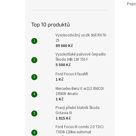
Popi
Top 10 produktů
Vysokozdvižný vozík Still RX70-
25
89 000 Kč
Vysokotlaké palivové čerpadlo
Škoda 04B 130 755 F
5 500 Kč
Ford Focus II facelift
1 Kč
Mercedes-Benz E w212 350CDI
195KW 4matic
1 Kč
Pravý přední blatník Škoda
Octavia III
1 815 Kč
Ford Focus III combi 2.0 TDCI
TXDB 120kw automat