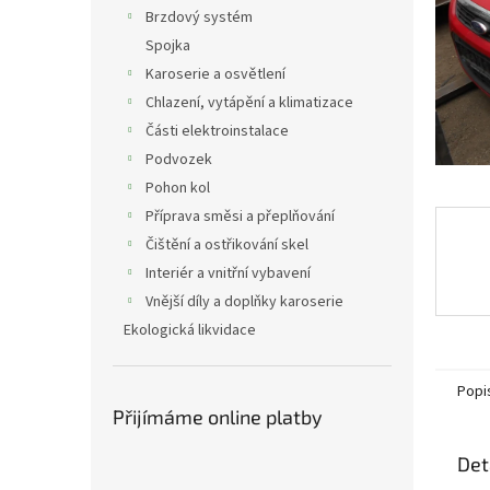
n
Brzdový systém
e
Spojka
l
Karoserie a osvětlení
Chlazení, vytápění a klimatizace
Části elektroinstalace
Podvozek
Pohon kol
Příprava směsi a přeplňování
Čištění a ostřikování skel
Interiér a vnitřní vybavení
Vnější díly a doplňky karoserie
Ekologická likvidace
Popi
Přijímáme online platby
Det