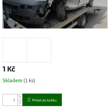
1 Kč
Měrná
Skladem
(1 ks)
cena:
Přidat do košíku