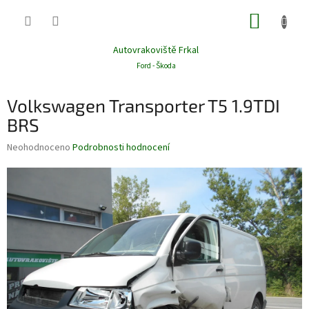
Přejít
NÁKUP
na
obsah
KOŠÍK
Autovrakoviště Frkal
Ford - Škoda
Volkswagen Transporter T5 1.9TDI
BRS
Průměrné
Neohodnoceno
Podrobnosti hodnocení
hodnocení
produktu
je
0,0
z
5
hvězdiček.