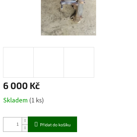
6 000 Kč
Měrná
Skladem
(1 ks)
cena:
Přidat do košíku