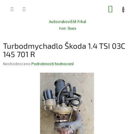
Přejít
NÁKUP
na
obsah
KOŠÍK
Autovrakoviště Frkal
Ford - Škoda
Turbodmychadlo Škoda 1.4 TSI 03C
145 701 R
Průměrné
Neohodnoceno
Podrobnosti hodnocení
hodnocení
produktu
je
0,0
z
5
hvězdiček.