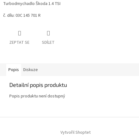
Turbodmychadlo Škoda 1.4 TSI
č. dílu: 03C 145 701 R
ZEPTAT SE
SDÍLET
Popis
Diskuze
Detailní popis produktu
Popis produktu není dostupný
Z
á
Vytvořil Shoptet
p