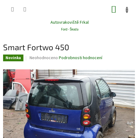
Přejít
NÁKUP
na
obsah
KOŠÍK
Autovrakoviště Frkal
Ford - Škoda
Smart Fortwo 450
Průměrné
Neohodnoceno
Podrobnosti hodnocení
Novinka
hodnocení
produktu
je
0,0
z
5
hvězdiček.