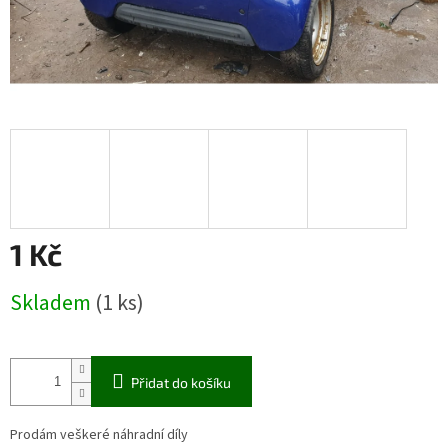
1 Kč
Měrná
Skladem
(1 ks)
cena:
Přidat do košíku
Prodám veškeré náhradní díly