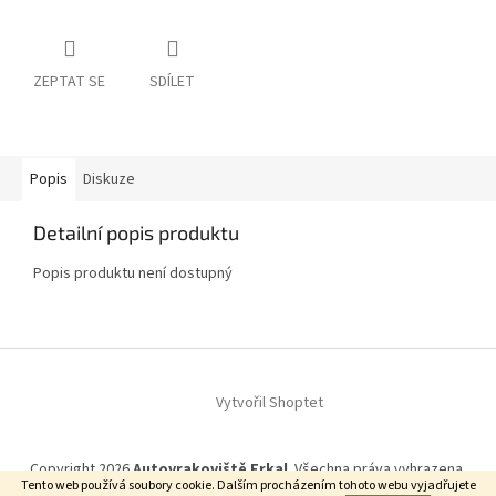
ZEPTAT SE
SDÍLET
Popis
Diskuze
Detailní popis produktu
Popis produktu není dostupný
Z
á
Vytvořil Shoptet
p
a
t
Copyright 2026
Autovrakoviště Frkal
. Všechna práva vyhrazena.
í
Tento web používá soubory cookie. Dalším procházením tohoto webu vyjadřujete