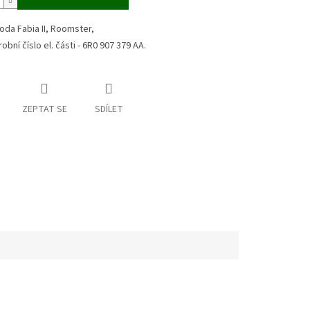
oda Fabia II, Roomster,
robní číslo el. části - 6R0 907 379 AA.
ZEPTAT SE
SDÍLET