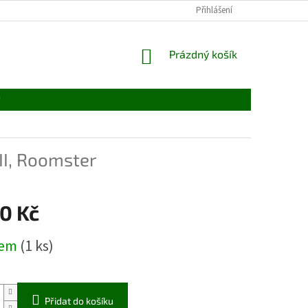
Přihlášení
NÁKUPNÍ
Prázdný košík
KOŠÍK
y
II, Roomster
0 Kč
dem
(1 ks)
Přidat do košíku