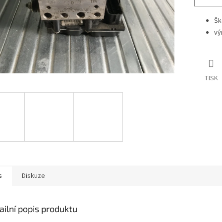
Šk
vý
TISK
s
Diskuze
ailní popis produktu