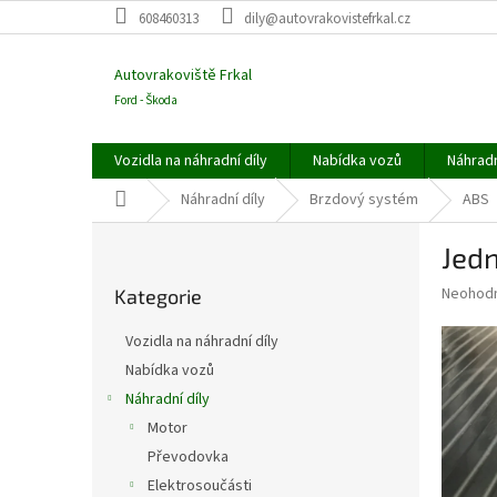
Přejít
608460313
dily@autovrakovistefrkal.cz
na
obsah
Autovrakoviště Frkal
Ford - Škoda
Vozidla na náhradní díly
Nabídka vozů
Náhradn
Domů
Náhradní díly
Brzdový systém
ABS
P
Jed
o
Přeskočit
s
Průměr
Neohod
Kategorie
kategorie
t
hodnoce
r
produkt
Vozidla na náhradní díly
a
je
Nabídka vozů
0,0
n
z
Náhradní díly
n
5
í
Motor
hvězdič
p
Převodovka
a
Elektrosoučásti