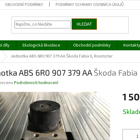
OBCHODNÍ PODMÍNKY
PODMÍNKY OCHRANY OSOBNÍCH ÚDAJŮ
HLEDAT
í díly
Ekologická likvidace
Obchodní podmínky
Kontakt
Jednotka ABS 6R0 907 379 AA
Škoda Fabia II, Roomster
notka ABS 6R0 907 379 AA
Škoda Fabia 
né
noceno
Podrobnosti hodnocení
ní
1 50
u
Měrná
Skla
cena:
ek.