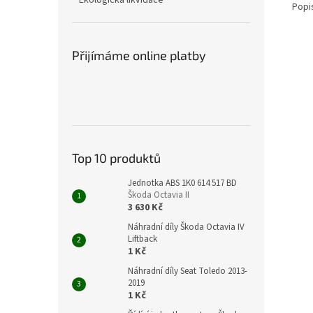
Ekologická likvidace
Popi
Přijímáme online platby
Top 10 produktů
Jednotka ABS 1K0 614 517 BD
Škoda Octavia II
3 630 Kč
Náhradní díly Škoda Octavia IV
Liftback
1 Kč
Náhradní díly Seat Toledo 2013-
2019
1 Kč