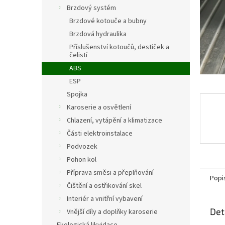
n
Brzdový systém
e
Brzdové kotouče a bubny
l
Brzdová hydraulika
Příslušenství kotoučů, destiček a
čelistí
ABS
ESP
Spojka
Karoserie a osvětlení
Chlazení, vytápění a klimatizace
Části elektroinstalace
Podvozek
Pohon kol
Příprava směsi a přeplňování
Popi
Čištění a ostřikování skel
Interiér a vnitřní vybavení
Det
Vnější díly a doplňky karoserie