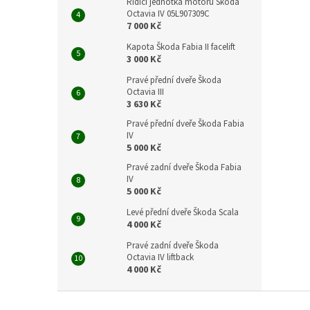
Řídící jednotka motoru Škoda
Octavia IV 05L907309C
7 000 Kč
Kapota Škoda Fabia II facelift
3 000 Kč
Pravé přední dveře Škoda
Octavia III
3 630 Kč
Pravé přední dveře Škoda Fabia
IV
5 000 Kč
Pravé zadní dveře Škoda Fabia
IV
5 000 Kč
Levé přední dveře Škoda Scala
4 000 Kč
Pravé zadní dveře Škoda
Octavia IV liftback
4 000 Kč
Z