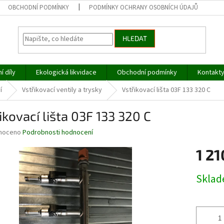
OBCHODNÍ PODMÍNKY
PODMÍNKY OCHRANY OSOBNÍCH ÚDAJŮ
HLEDAT
í díly
Ekologická likvidace
Obchodní podmínky
Kontakt
í
Vstřikovací ventily a trysky
Vstřikovací lišta 03F 133 320 C
ikovací lišta 03F 133 320 C
né
noceno
Podrobnosti hodnocení
ní
1 21
u
Měrná
Skla
cena:
ek.