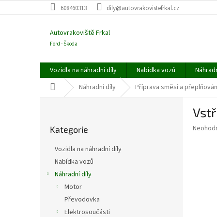
Přejít
608460313
dily@autovrakovistefrkal.cz
na
obsah
Autovrakoviště Frkal
Ford - Škoda
Vozidla na náhradní díly
Nabídka vozů
Náhradn
Domů
Náhradní díly
Příprava směsi a přeplňován
P
Vstř
o
Přeskočit
s
Průměr
Neohod
Kategorie
kategorie
t
hodnoce
r
produkt
Vozidla na náhradní díly
a
je
Nabídka vozů
0,0
n
z
Náhradní díly
n
5
í
Motor
hvězdič
p
Převodovka
a
Elektrosoučásti