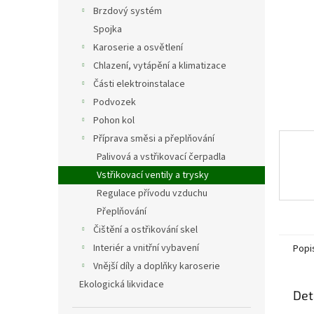
n
Brzdový systém
e
Spojka
l
Karoserie a osvětlení
Chlazení, vytápění a klimatizace
Části elektroinstalace
Podvozek
Pohon kol
Příprava směsi a přeplňování
Palivová a vstřikovací čerpadla
Vstřikovací ventily a trysky
Regulace přívodu vzduchu
Přeplňování
Čištění a ostřikování skel
Interiér a vnitřní vybavení
Popi
Vnější díly a doplňky karoserie
Ekologická likvidace
Det