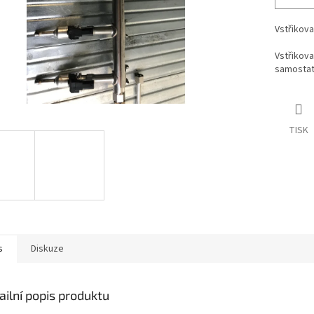
Vstřikova
Vstřikova
samosta
TISK
s
Diskuze
ailní popis produktu