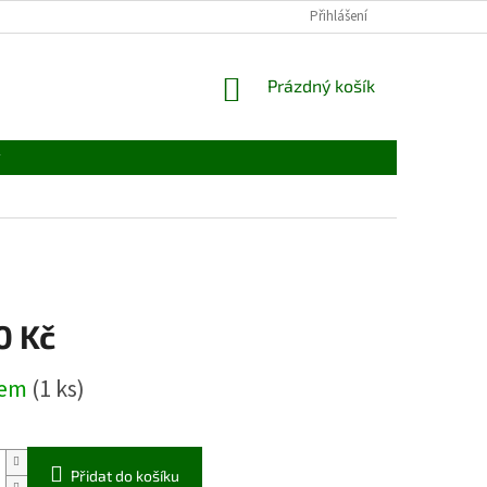
Přihlášení
NÁKUPNÍ
Prázdný košík
KOŠÍK
y
0 Kč
dem
(1 ks)
Přidat do košíku