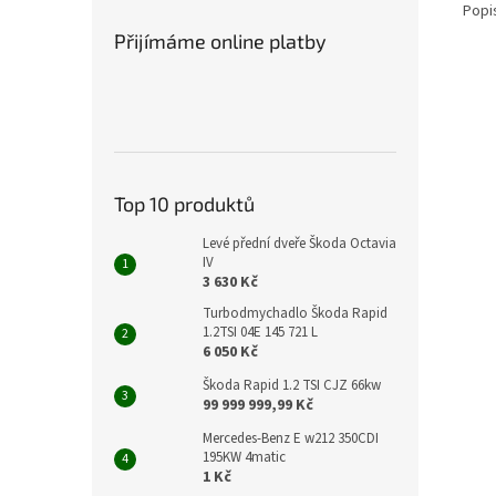
Popi
Přijímáme online platby
Top 10 produktů
Levé přední dveře Škoda Octavia
IV
3 630 Kč
Turbodmychadlo Škoda Rapid
1.2TSI 04E 145 721 L
6 050 Kč
Škoda Rapid 1.2 TSI CJZ 66kw
99 999 999,99 Kč
Mercedes-Benz E w212 350CDI
195KW 4matic
1 Kč