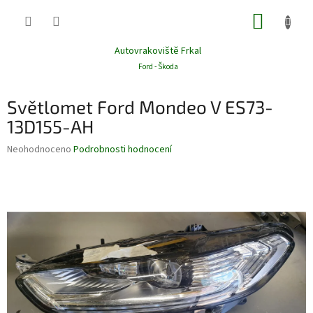
Přejít
NÁKUP
na
obsah
KOŠÍK
Autovrakoviště Frkal
Ford - Škoda
Světlomet Ford Mondeo V ES73-
13D155-AH
Průměrné
Neohodnoceno
Podrobnosti hodnocení
hodnocení
produktu
je
0,0
z
5
hvězdiček.