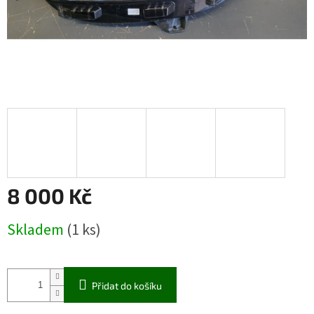
8 000 Kč
Měrná
Skladem
(1 ks)
cena:
Přidat do košíku