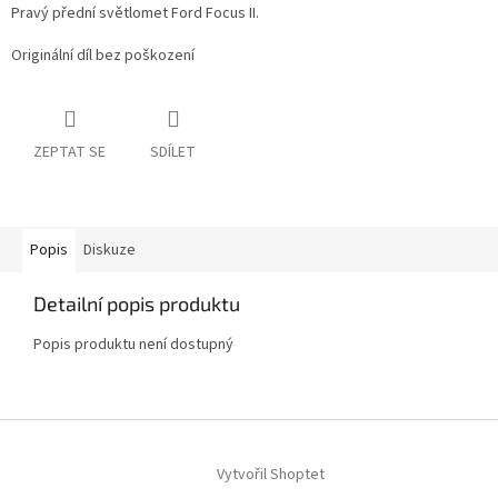
Pravý přední světlomet Ford Focus II.
Originální díl bez poškození
ZEPTAT SE
SDÍLET
Popis
Diskuze
Detailní popis produktu
Popis produktu není dostupný
Z
á
Vytvořil Shoptet
p