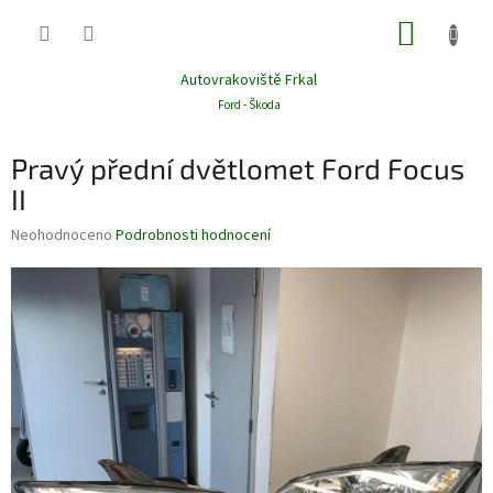
Přejít
NÁKUP
na
obsah
KOŠÍK
Autovrakoviště Frkal
Ford - Škoda
Pravý přední dvětlomet Ford Focus
II
Průměrné
Neohodnoceno
Podrobnosti hodnocení
hodnocení
produktu
je
0,0
z
5
hvězdiček.