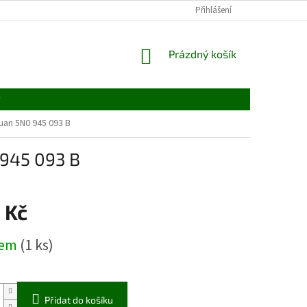
Přihlášení
NÁKUPNÍ
Prázdný košík
KOŠÍK
y
uan 5N0 945 093 B
 945 093 B
 Kč
dem
(1 ks)
Přidat do košíku