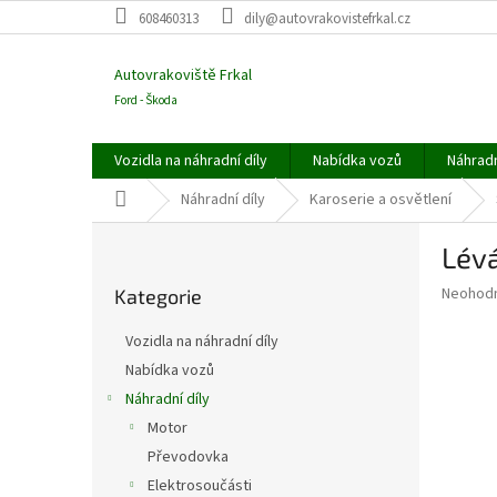
Přejít
608460313
dily@autovrakovistefrkal.cz
na
obsah
Autovrakoviště Frkal
Ford - Škoda
Vozidla na náhradní díly
Nabídka vozů
Náhradn
Domů
Náhradní díly
Karoserie a osvětlení
P
Lév
o
Přeskočit
s
Průměr
Neohod
Kategorie
kategorie
t
hodnoce
r
produkt
Vozidla na náhradní díly
a
je
Nabídka vozů
0,0
n
z
Náhradní díly
n
5
í
Motor
hvězdič
p
Převodovka
a
Elektrosoučásti