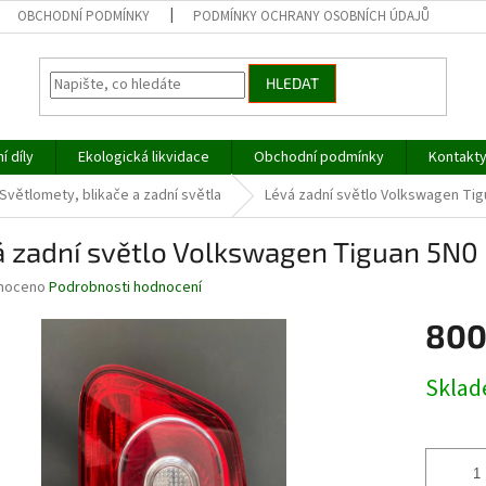
OBCHODNÍ PODMÍNKY
PODMÍNKY OCHRANY OSOBNÍCH ÚDAJŮ
HLEDAT
í díly
Ekologická likvidace
Obchodní podmínky
Kontakt
Světlomety, blikače a zadní světla
Lévá zadní světlo Volkswagen Tig
á zadní světlo Volkswagen Tiguan 5N0
né
noceno
Podrobnosti hodnocení
ní
800
u
Měrná
Skla
cena:
ek.