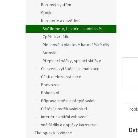
n
Brzdový systém
e
Spojka
l
Karoserie a osvětlení
Světlomety, blikače a zadní světla
Zpětná zrcátka
Plechové a plastové karosářské díly
Autoskla
Přepínací páčky, spínací skříňky
Chlazení, vytápění a klimatizace
Části elektroinstalace
Podvozek
Pohon kol
Příprava směsi a přeplňování
Čištění a ostřikování skel
Popi
Interiér a vnitřní vybavení
Vnější díly a doplňky karoserie
Det
Ekologická likvidace