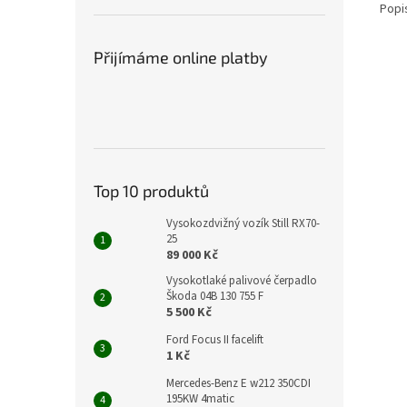
Popi
Přijímáme online platby
Top 10 produktů
Vysokozdvižný vozík Still RX70-
25
89 000 Kč
Vysokotlaké palivové čerpadlo
Škoda 04B 130 755 F
5 500 Kč
Ford Focus II facelift
1 Kč
Mercedes-Benz E w212 350CDI
195KW 4matic