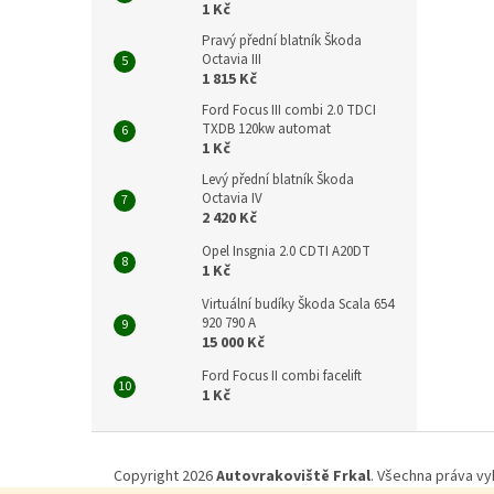
1 Kč
Pravý přední blatník Škoda
Octavia III
1 815 Kč
Ford Focus III combi 2.0 TDCI
TXDB 120kw automat
1 Kč
Levý přední blatník Škoda
Octavia IV
2 420 Kč
Opel Insgnia 2.0 CDTI A20DT
1 Kč
Virtuální budíky Škoda Scala 654
920 790 A
15 000 Kč
Ford Focus II combi facelift
1 Kč
Z
á
Copyright 2026
Autovrakoviště Frkal
. Všechna práva vy
p