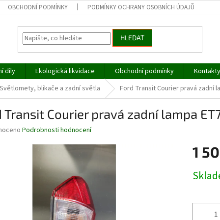
OBCHODNÍ PODMÍNKY
PODMÍNKY OCHRANY OSOBNÍCH ÚDAJŮ
HLEDAT
í díly
Ekologická likvidace
Obchodní podmínky
Kontakt
Světlomety, blikače a zadní světla
Ford Transit Courier pravá zadní 
 Transit Courier pravá zadní lampa ET
né
noceno
Podrobnosti hodnocení
ní
1 50
u
Měrná
Skla
cena:
ek.