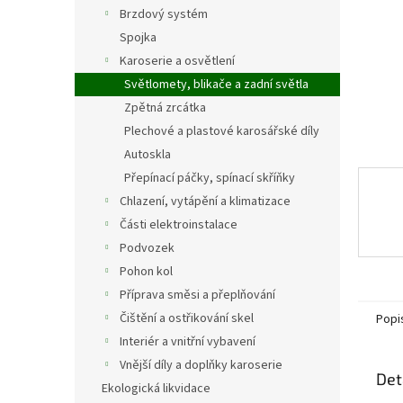
n
Brzdový systém
e
Spojka
l
Karoserie a osvětlení
Světlomety, blikače a zadní světla
Zpětná zrcátka
Plechové a plastové karosářské díly
Autoskla
Přepínací páčky, spínací skříňky
Chlazení, vytápění a klimatizace
Části elektroinstalace
Podvozek
Pohon kol
Příprava směsi a přeplňování
Čištění a ostřikování skel
Popi
Interiér a vnitřní vybavení
Vnější díly a doplňky karoserie
Det
Ekologická likvidace