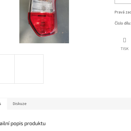
Pravá zad
Číslo díl
TISK
s
Diskuze
ailní popis produktu