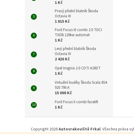
1 Kč
Pravý přední blatník Škoda
Octavia III
1 815 Kč
Ford Focus III combi 2.0 TDCI
TXDB 120kw automat
1 Kč
Levý přední blatník Škoda
Octavia IV
2 420 Kč
Opel Insgnia 2.0 CDTI A20DT
1 Kč
Virtuální budíky Škoda Scala 654
920 790 A
15 000 Kč
Ford Focus II combi facelift
1 Kč
Z
á
Copyright 2026
Autovrakoviště Frkal
. Všechna práva vy
p