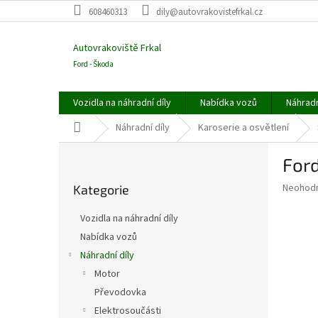
Přejít
608460313
dily@autovrakovistefrkal.cz
na
obsah
Autovrakoviště Frkal
Ford - Škoda
Vozidla na náhradní díly
Nabídka vozů
Náhradn
Domů
Náhradní díly
Karoserie a osvětlení
P
Ford
o
Přeskočit
s
Průměr
Neohod
Kategorie
kategorie
t
hodnoce
r
produkt
Vozidla na náhradní díly
a
je
Nabídka vozů
0,0
n
z
Náhradní díly
n
5
í
Motor
hvězdič
p
Převodovka
a
Elektrosoučásti