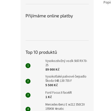
Popi
Přijímáme online platby
Top 10 produktů
Vysokozdvižný vozík Still RX70-
25
89 000 Kč
Vysokotlaké palivové čerpadlo
Škoda 04B 130 755 F
5 500 Kč
Ford Focus II facelift
1 Kč
Mercedes-Benz E w212 350CDI
195KW 4matic