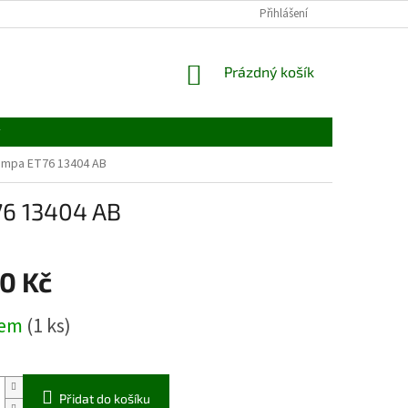
Přihlášení
NÁKUPNÍ
Prázdný košík
KOŠÍK
y
lampa ET76 13404 AB
76 13404 AB
0 Kč
dem
(1 ks)
Přidat do košíku