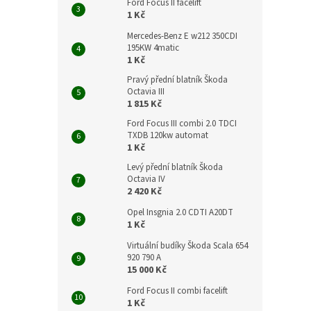
Ford Focus II facelift
1 Kč
Mercedes-Benz E w212 350CDI
195KW 4matic
1 Kč
Pravý přední blatník Škoda
Octavia III
1 815 Kč
Ford Focus III combi 2.0 TDCI
TXDB 120kw automat
1 Kč
Levý přední blatník Škoda
Octavia IV
2 420 Kč
Opel Insgnia 2.0 CDTI A20DT
1 Kč
Virtuální budíky Škoda Scala 654
920 790 A
15 000 Kč
Ford Focus II combi facelift
1 Kč