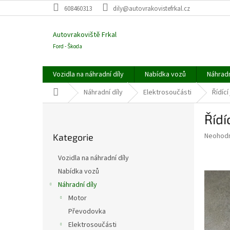
Přejít
608460313
dily@autovrakovistefrkal.cz
na
obsah
Autovrakoviště Frkal
Ford - Škoda
Vozidla na náhradní díly
Nabídka vozů
Náhradn
Domů
Náhradní díly
Elektrosoučásti
Řídíc
P
Řídí
o
Přeskočit
s
Průměr
Neohod
Kategorie
kategorie
t
hodnoce
r
produkt
Vozidla na náhradní díly
a
je
Nabídka vozů
0,0
n
z
Náhradní díly
n
5
í
Motor
hvězdič
p
Převodovka
a
Elektrosoučásti