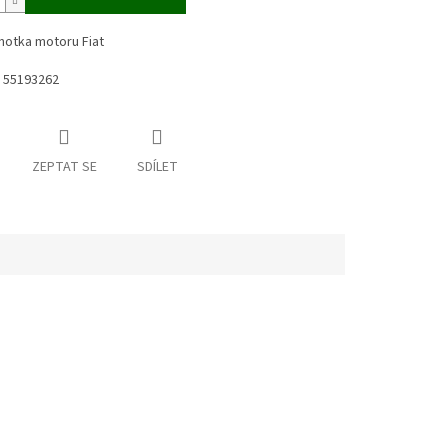
dnotka motoru Fiat
u: 55193262
ZEPTAT SE
SDÍLET