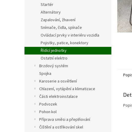
n
Startér
e
Alternátory
l
Zapalování, žhavení
Snímače, čidla, spínače
Ovládací prvky v interiéru vozidla
Pojistky, patice, konektory
Řídící jednotky
Ostatní elektro
Brzdový systém
Spojka
Popi
Karoserie a osvětlení
Chlazení, vytápění a klimatizace
Det
Části elektroinstalace
Podvozek
Popi
Pohon kol
Příprava směsi a přeplňování
Čištění a ostřikování skel