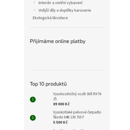
Interiér a vnitřní vybavení
Vnější díly a doplňky karoserie
Ekologická likvidace
Přijímáme online platby
Top 10 produktů
Vysokozdvižný vozík Still RX70-
25
89 000 Kč
Vysokotlaké palivové čerpadlo
Škoda 04B 130 755 F
5 500 Kč