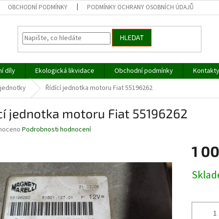
OBCHODNÍ PODMÍNKY
PODMÍNKY OCHRANY OSOBNÍCH ÚDAJŮ
HLEDAT
í díly
Ekologická likvidace
Obchodní podmínky
Kontakt
í jednotky
Řídící jednotka motoru Fiat 55196262
cí jednotka motoru Fiat 55196262
né
noceno
Podrobnosti hodnocení
ní
1 0
u
Měrná
Skla
cena:
ek.