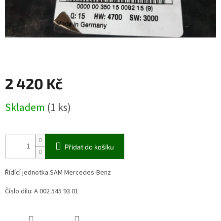
2 420 Kč
Měrná
Skladem
(1 ks)
cena:
Přidat do košíku
Řídící jednotka SAM Mercedes-Benz
Číslo dílu: A 002 545 93 01