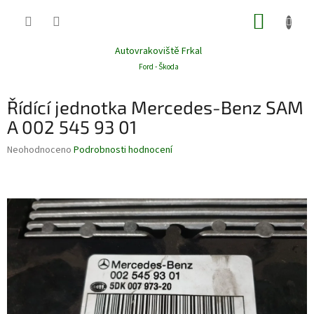
Přejít
NÁKUP
na
obsah
KOŠÍK
Autovrakoviště Frkal
Ford - Škoda
Řídící jednotka Mercedes-Benz SAM
A 002 545 93 01
Průměrné
Neohodnoceno
Podrobnosti hodnocení
hodnocení
produktu
je
0,0
z
5
hvězdiček.