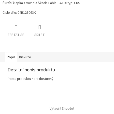
Škrtící klapka z vozidla Škoda Fabia 1.4TDI typ: CUS
Číslo dílu: 04B128063K
ZEPTAT SE
SDÍLET
Popis
Diskuze
Detailní popis produktu
Popis produktu není dostupný
Z
á
Vytvořil Shoptet
p