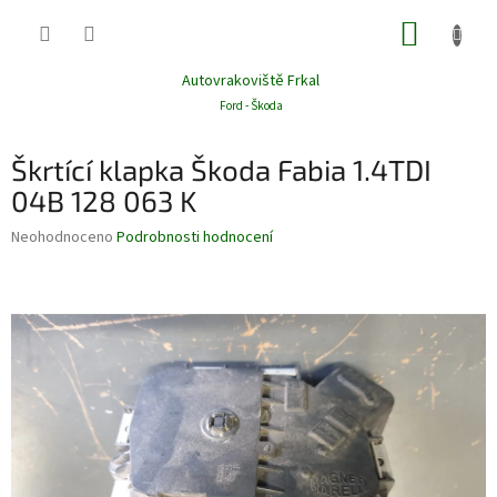
Přejít
NÁKUP
na
obsah
KOŠÍK
Autovrakoviště Frkal
Ford - Škoda
Škrtící klapka Škoda Fabia 1.4TDI
04B 128 063 K
Průměrné
Neohodnoceno
Podrobnosti hodnocení
hodnocení
produktu
je
0,0
z
5
hvězdiček.