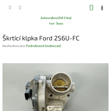
Přejít
NÁKUP
na
obsah
KOŠÍK
Autovrakoviště Frkal
Ford - Škoda
Škrtící klpka Ford 2S6U-FC
Průměrné
Neohodnoceno
Podrobnosti hodnocení
hodnocení
produktu
je
0,0
z
5
hvězdiček.