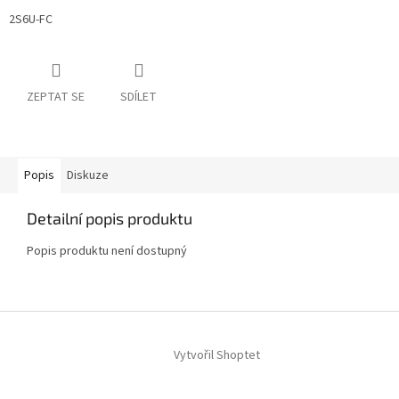
2S6U-FC
ZEPTAT SE
SDÍLET
Popis
Diskuze
Detailní popis produktu
Popis produktu není dostupný
Z
á
Vytvořil Shoptet
p
a
t