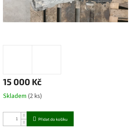
15 000 Kč
Měrná
Skladem
(2 ks)
cena:
Přidat do košíku