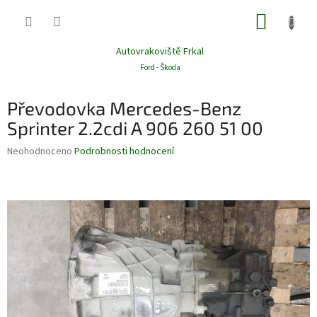
Přejít
NÁKUP
na
obsah
KOŠÍK
Autovrakoviště Frkal
Ford - Škoda
Převodovka Mercedes-Benz
Sprinter 2.2cdi A 906 260 51 00
Průměrné
Neohodnoceno
Podrobnosti hodnocení
hodnocení
produktu
je
0,0
z
5
hvězdiček.