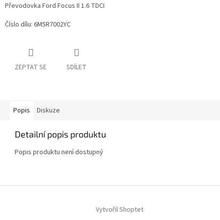
Převodovka Ford Focus II 1.6 TDCI
Číslo dílu: 6M5R7002YC
ZEPTAT SE
SDÍLET
Popis
Diskuze
Detailní popis produktu
Popis produktu není dostupný
Z
á
Vytvořil Shoptet
p