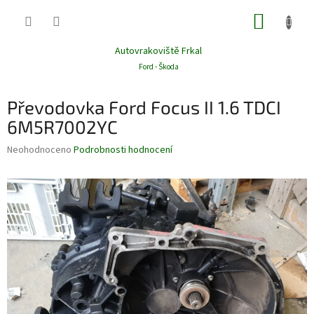
Přejít
NÁKUP
na
obsah
KOŠÍK
Autovrakoviště Frkal
Ford - Škoda
Převodovka Ford Focus II 1.6 TDCI
6M5R7002YC
Průměrné
Neohodnoceno
Podrobnosti hodnocení
hodnocení
produktu
je
0,0
z
5
hvězdiček.