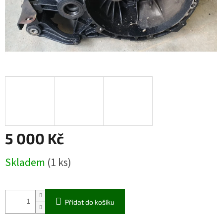
5 000 Kč
Měrná
Skladem
(1 ks)
cena:
Přidat do košíku