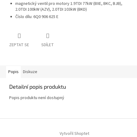
magnetický ventil pro motory 1.9TDI 77kW (BXE, BKC, BJB),
2.0TDI 100kW (AZV), 2.0TDI 103kW (BKD)
Číslo dílu: 6Q0 906 625 E
ZEPTAT SE
SDÍLET
Popis
Diskuze
Detailní popis produktu
Popis produktu není dostupný
Z
á
Vytvořil Shoptet
p