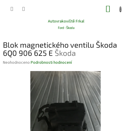
Přejít
NÁKUP
na
obsah
KOŠÍK
Autovrakoviště Frkal
Ford - Škoda
Blok magnetického ventilu Škoda
6Q0 906 625 E
Škoda
Průměrné
Neohodnoceno
Podrobnosti hodnocení
hodnocení
produktu
je
0,0
z
5
hvězdiček.