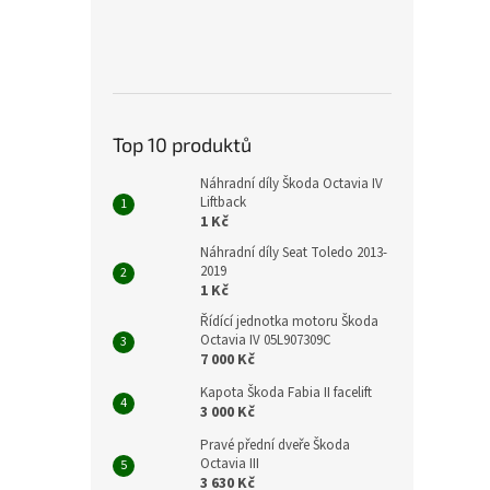
Top 10 produktů
Náhradní díly Škoda Octavia IV
Liftback
1 Kč
Náhradní díly Seat Toledo 2013-
2019
1 Kč
Řídící jednotka motoru Škoda
Octavia IV 05L907309C
7 000 Kč
Kapota Škoda Fabia II facelift
3 000 Kč
Pravé přední dveře Škoda
Octavia III
3 630 Kč