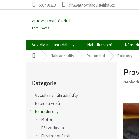
Přejít
608460313
dily@autovrakovistefrkal.cz
na
obsah
Autovrakoviště Frkal
Ford - Škoda
Vozidla na náhradní díly
Nabídka vozů
Náhradn
Domů
Náhradní díly
Pohon kol
Poloosy
P
Pra
o
Přeskočit
s
Průměr
Neohod
Kategorie
kategorie
t
hodnoce
r
produkt
Vozidla na náhradní díly
a
je
Nabídka vozů
0,0
n
z
Náhradní díly
n
5
í
Motor
hvězdič
p
Převodovka
a
Elektrosoučásti