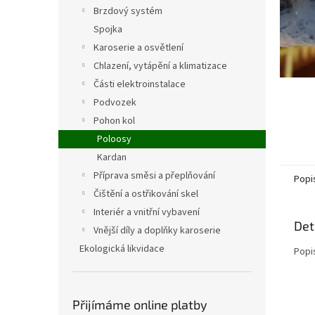
n
Brzdový systém
e
Spojka
l
Karoserie a osvětlení
Chlazení, vytápění a klimatizace
Části elektroinstalace
Podvozek
Pohon kol
Poloosy
Kardan
Příprava směsi a přeplňování
Popi
Čištění a ostřikování skel
Interiér a vnitřní vybavení
Det
Vnější díly a doplňky karoserie
Ekologická likvidace
Popi
Přijímáme online platby