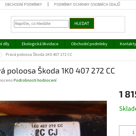
OBCHODNÍ PODMÍNKY
PODMÍNKY OCHRANY OSOBNÍCH ÚDAJŮ
HLEDAT
í díly
Ekologická likvidace
Obchodní podmínky
Kontakt
Pravá poloosa Škoda 1K0 407 272 CC
vá poloosa Škoda 1K0 407 272 CC
né
noceno
Podrobnosti hodnocení
ní
1 81
u
Měrná
Skla
cena:
ek.