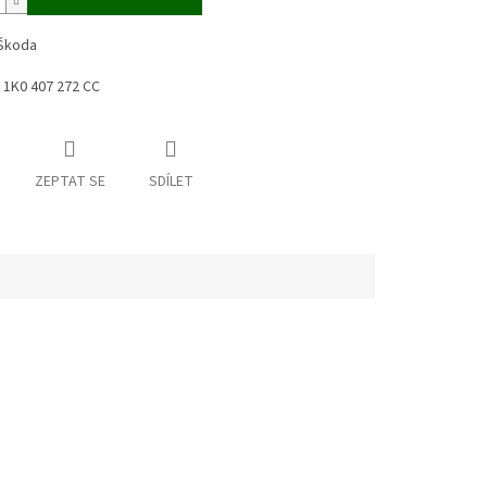
 Škoda
u: 1K0 407 272 CC
ZEPTAT SE
SDÍLET