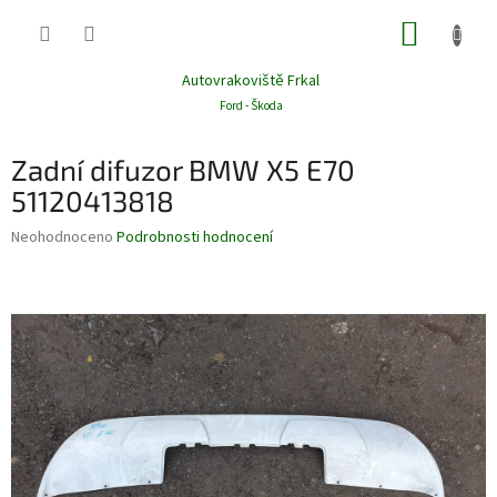
Přejít
NÁKUP
na
obsah
KOŠÍK
Autovrakoviště Frkal
Ford - Škoda
Zadní difuzor BMW X5 E70
51120413818
Průměrné
Neohodnoceno
Podrobnosti hodnocení
hodnocení
produktu
je
0,0
z
5
hvězdiček.