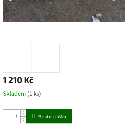
1 210 Kč
Měrná
Skladem
(1 ks)
cena:
Přidat do košíku