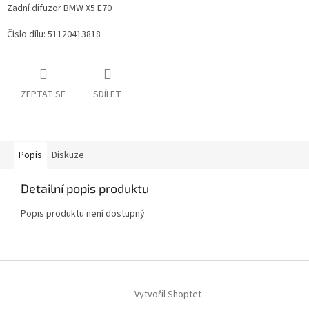
Zadní difuzor BMW X5 E70
Číslo dílu: 51120413818
ZEPTAT SE
SDÍLET
Popis
Diskuze
Detailní popis produktu
Popis produktu není dostupný
Z
á
Vytvořil Shoptet
p