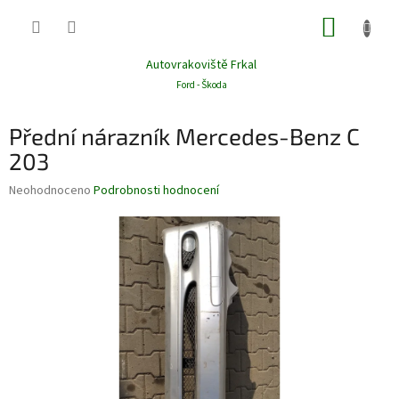
Přejít
NÁKUP
na
obsah
KOŠÍK
Autovrakoviště Frkal
Ford - Škoda
Přední nárazník Mercedes-Benz C
203
Průměrné
Neohodnoceno
Podrobnosti hodnocení
hodnocení
produktu
je
0,0
z
5
hvězdiček.