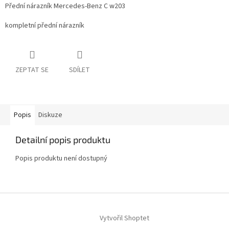
Přední nárazník Mercedes-Benz C w203
kompletní přední nárazník
ZEPTAT SE
SDÍLET
Popis
Diskuze
Detailní popis produktu
Popis produktu není dostupný
Z
á
Vytvořil Shoptet
p