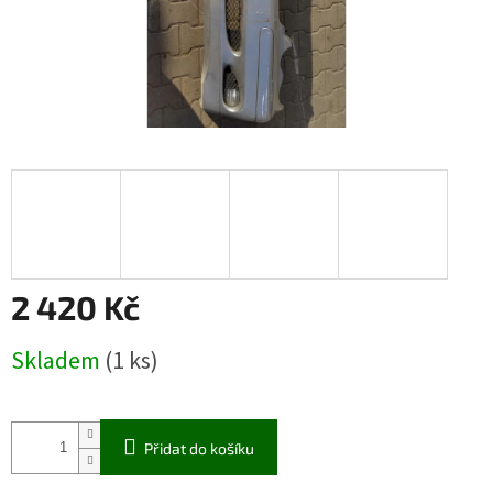
2 420 Kč
Měrná
Skladem
(1 ks)
cena:
Přidat do košíku