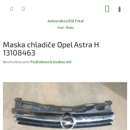
Přejít
NÁKUP
na
obsah
KOŠÍK
Autovrakoviště Frkal
Ford - Škoda
Maska chladiče Opel Astra H
13108463
Průměrné
Neohodnoceno
Podrobnosti hodnocení
hodnocení
produktu
je
0,0
z
5
hvězdiček.