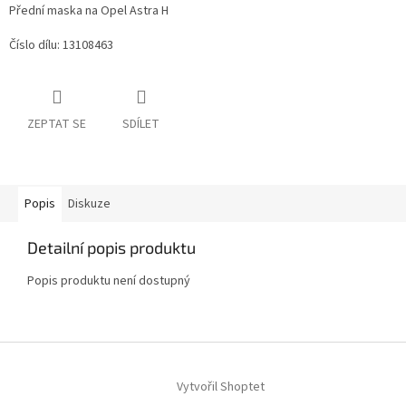
Přední maska na Opel Astra H
Číslo dílu: 13108463
ZEPTAT SE
SDÍLET
Popis
Diskuze
Detailní popis produktu
Popis produktu není dostupný
Z
á
Vytvořil Shoptet
p