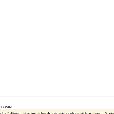
hrazena.
okie. Dalším procházením tohoto webu vyjadřujete souhlas s jejich používáním.. Více i