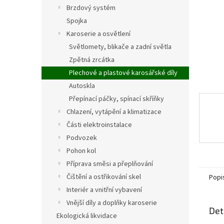
n
Brzdový systém
e
Spojka
l
Karoserie a osvětlení
Světlomety, blikače a zadní světla
Zpětná zrcátka
Plechové a plastové karosářské díly
Autoskla
Přepínací páčky, spínací skříňky
Chlazení, vytápění a klimatizace
Části elektroinstalace
Podvozek
Pohon kol
Příprava směsi a přeplňování
Čištění a ostřikování skel
Popi
Interiér a vnitřní vybavení
Vnější díly a doplňky karoserie
Det
Ekologická likvidace