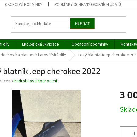
OBCHODNÍ PODMÍNKY
PODMÍNKY OCHRANY OSOBNÍCH ÚDAJŮ
HLEDAT
í díly
Ekologická likvidace
Obchodní podmínky
Kontakt
Plechové a plastové karosářské díly
Levý blatník Jeep cherokee 202
 blatník Jeep cherokee 2022
né
noceno
Podrobnosti hodnocení
ní
3 0
u
Měrná
Skla
cena:
ek.