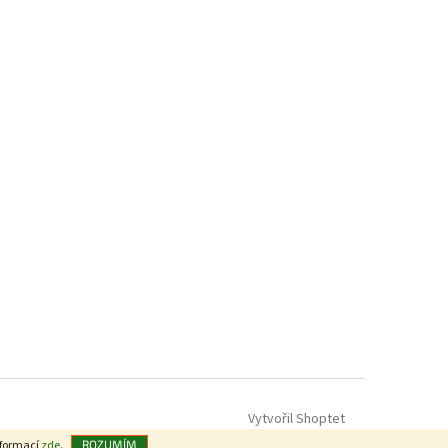
Vytvořil Shoptet
nformací
zde
.
ROZUMÍM