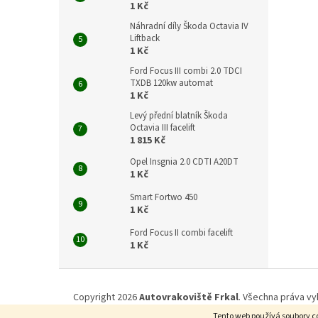
1 Kč
Náhradní díly Škoda Octavia IV
Liftback
1 Kč
Ford Focus III combi 2.0 TDCI
TXDB 120kw automat
1 Kč
Levý přední blatník Škoda
Octavia III facelift
1 815 Kč
Opel Insgnia 2.0 CDTI A20DT
1 Kč
Smart Fortwo 450
1 Kč
Ford Focus II combi facelift
1 Kč
Z
á
Copyright 2026
Autovrakoviště Frkal
. Všechna práva vy
p
Tento web používá soubory co