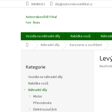
Přejít
608460313
dily@autovrakovistefrkal.cz
na
obsah
Autovrakoviště Frkal
Ford - Škoda
Vozidla na náhradní díly
Nabídka vozů
Náhradn
Domů
Náhradní díly
Karoserie a osvětlení
P
Levý
o
Přeskočit
s
Průměr
Neohod
Kategorie
kategorie
t
hodnoce
r
produkt
Vozidla na náhradní díly
a
je
Nabídka vozů
0,0
n
z
Náhradní díly
n
5
í
Motor
hvězdič
p
Převodovka
a
Elektrosoučásti