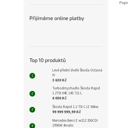
Popi
Přijímáme online platby
Top 10 produktů
Levé přední dveře Škoda Octavia
IV
3 630 Kč
Turbodmychadlo Škoda Rapid
1.2TSI 04E 145 721 L
6 050 Kč
Škoda Rapid 1.2 TSI CJZ 66kw
99 999 999,99 Kč
Mercedes-Benz E w212 350CDI
195KW 4matic