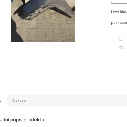
Levý bla
poskozeni
TISK
s
Diskuze
ailní popis produktu