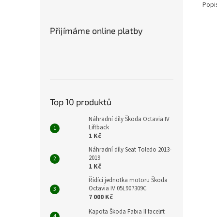
Popi
Přijímáme online platby
Top 10 produktů
Náhradní díly Škoda Octavia IV
Liftback
1 Kč
Náhradní díly Seat Toledo 2013-
2019
1 Kč
Řídící jednotka motoru Škoda
Octavia IV 05L907309C
7 000 Kč
Kapota Škoda Fabia II facelift