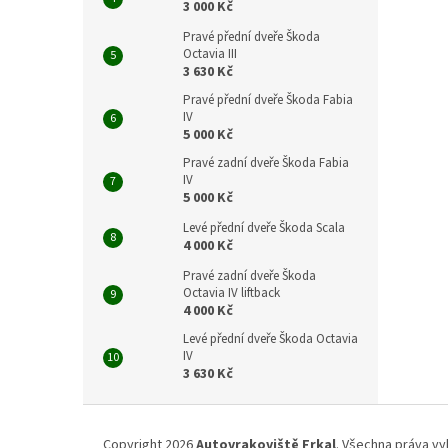
3 000 Kč
Pravé přední dveře Škoda
Octavia III
3 630 Kč
Pravé přední dveře Škoda Fabia
IV
5 000 Kč
Pravé zadní dveře Škoda Fabia
IV
5 000 Kč
Levé přední dveře Škoda Scala
4 000 Kč
Pravé zadní dveře Škoda
Octavia IV liftback
4 000 Kč
Levé přední dveře Škoda Octavia
IV
3 630 Kč
Z
á
Copyright 2026
Autovrakoviště Frkal
. Všechna práva vy