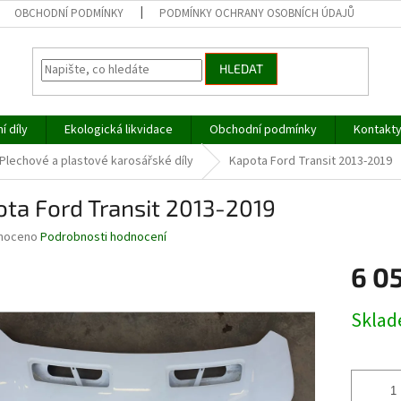
OBCHODNÍ PODMÍNKY
PODMÍNKY OCHRANY OSOBNÍCH ÚDAJŮ
HLEDAT
í díly
Ekologická likvidace
Obchodní podmínky
Kontakt
Plechové a plastové karosářské díly
Kapota Ford Transit 2013-2019
ta Ford Transit 2013-2019
né
noceno
Podrobnosti hodnocení
ní
6 0
u
Měrná
Skla
cena:
ek.