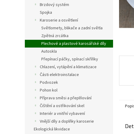
n
Brzdový systém
e
Spojka
l
Karoserie a osvětlení
Světlomety, blikače a zadní světla
Zpětná zrcátka
Plechové a plastové karosářské díly
Autoskla
Přepínací páčky, spínací skříňky
Chlazení, vytápění a klimatizace
Části elektroinstalace
Podvozek
Pohon kol
Příprava směsi a přeplňování
Čištění a ostřikování skel
Popi
Interiér a vnitřní vybavení
Vnější díly a doplňky karoserie
Det
Ekologická likvidace