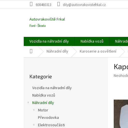
Přejít
608460313
dily@autovrakovistefrkal.cz
na
obsah
Autovrakoviště Frkal
Ford - Škoda
Vozidla na náhradní díly
Nabídka vozů
Náhradn
Domů
Náhradní díly
Karoserie a osvětlení
P
Kapo
o
Přeskočit
s
Průměr
Neohod
Kategorie
kategorie
t
hodnoce
r
produkt
Vozidla na náhradní díly
a
je
Nabídka vozů
0,0
n
z
Náhradní díly
n
5
í
Motor
hvězdič
p
Převodovka
a
Elektrosoučásti