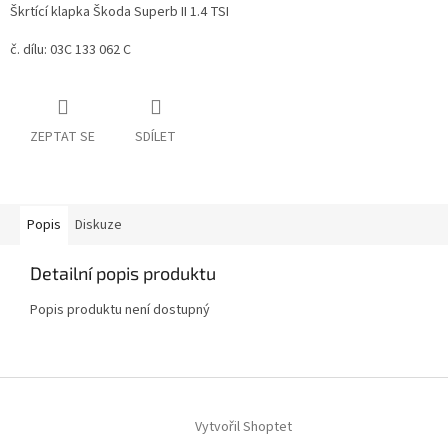
Škrtící klapka Škoda Superb II 1.4 TSI
č. dílu: 03C 133 062 C
ZEPTAT SE
SDÍLET
Popis
Diskuze
Detailní popis produktu
Popis produktu není dostupný
Z
á
Vytvořil Shoptet
p