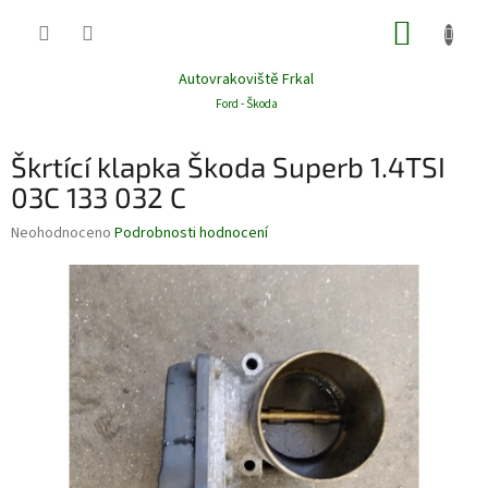
Přejít
NÁKUP
na
obsah
KOŠÍK
Autovrakoviště Frkal
Ford - Škoda
Škrtící klapka Škoda Superb 1.4TSI
03C 133 032 C
Průměrné
Neohodnoceno
Podrobnosti hodnocení
hodnocení
produktu
je
0,0
z
5
hvězdiček.