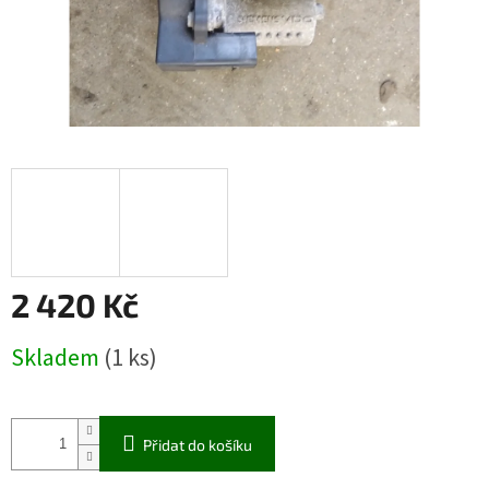
2 420 Kč
Měrná
Skladem
(1 ks)
cena:
Přidat do košíku