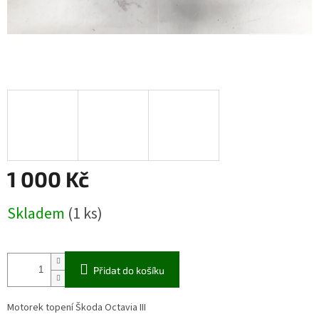
1 000 Kč
Měrná
Skladem
(1 ks)
cena:
Přidat do košíku
Motorek topení Škoda Octavia III