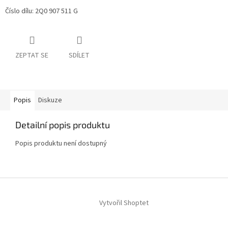
Číslo dílu: 2Q0 907 511 G
ZEPTAT SE
SDÍLET
Popis
Diskuze
Detailní popis produktu
Popis produktu není dostupný
Z
á
Vytvořil Shoptet
p
a
t