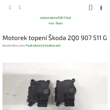
Přejít
NÁKUP
na
obsah
KOŠÍK
Autovrakoviště Frkal
Ford - Škoda
Motorek topení Škoda 2Q0 907 511 G
Průměrné
Neohodnoceno
Podrobnosti hodnocení
hodnocení
produktu
je
0,0
z
5
hvězdiček.