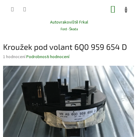
Přejít
NÁKUP
na
obsah
KOŠÍK
Autovrakoviště Frkal
Ford - Škoda
Kroužek pod volant 6Q0 959 654 D
Průměrné
1 hodnocení
Podrobnosti hodnocení
hodnocení
produktu
je
5,0
z
5
hvězdiček.