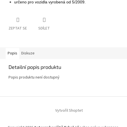
určeno pro vozidla vyrobená od 5/2009.
ZEPTAT SE
SDÍLET
Popis
Diskuze
Detailní popis produktu
Popis produktu není dostupný
Z
á
Vytvořil Shoptet
p
a
t