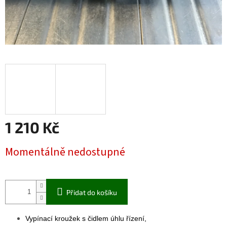
1 210 Kč
Měrná
Momentálně nedostupné
cena:
Přidat do košíku
Vypínací kroužek s čidlem úhlu řízení,