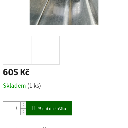
605 Kč
Měrná
Skladem
(1 ks)
cena:
Přidat do košíku