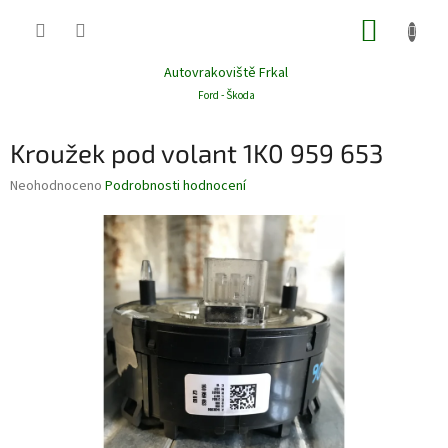
Přejít
NÁKUP
na
obsah
KOŠÍK
Autovrakoviště Frkal
Ford - Škoda
Kroužek pod volant 1K0 959 653
Průměrné
Neohodnoceno
Podrobnosti hodnocení
hodnocení
produktu
je
0,0
z
5
hvězdiček.