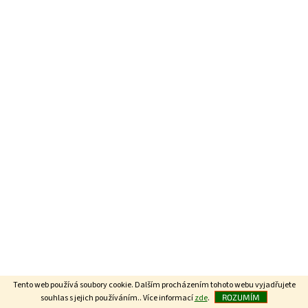
Tento web používá soubory cookie. Dalším procházením tohoto webu vyjadřujete
souhlas s jejich používáním.. Více informací
zde
.
ROZUMÍM