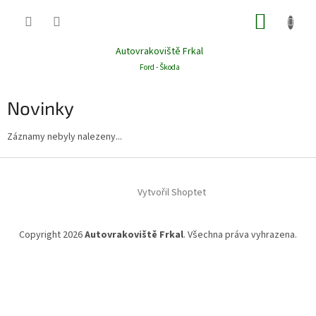
Přejít
NÁKUP
na
obsah
KOŠÍK
Autovrakoviště Frkal
Ford - Škoda
Novinky
Záznamy nebyly nalezeny...
Z
á
Vytvořil Shoptet
p
a
t
Copyright 2026
Autovrakoviště Frkal
. Všechna práva vyhrazena.
í