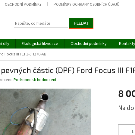
OBCHODNÍ PODMÍNKY
PODMÍNKY OCHRANY OSOBNÍCH ÚDAJŮ
HLEDAT
í díly
Ekologická likvidace
Obchodní podmínky
Kontakt
ord Focus III F1F1-5H270-AB
r pevných částic (DPF) Ford Focus III 
né
noceno
Podrobnosti hodnocení
ní
8 0
u
Měrná
Na do
cena:
ek.