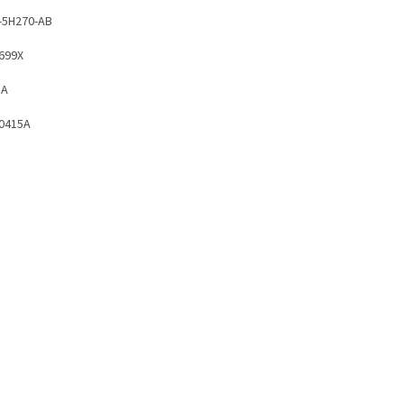
-5H270-AB
699X
1A
0415A