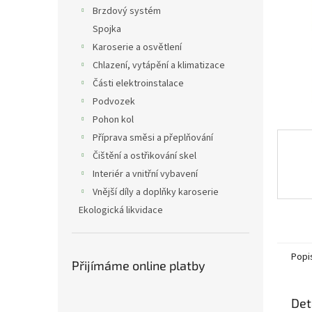
n
Brzdový systém
e
Spojka
l
Karoserie a osvětlení
Chlazení, vytápění a klimatizace
Části elektroinstalace
Podvozek
Pohon kol
Příprava směsi a přeplňování
Čištění a ostřikování skel
Interiér a vnitřní vybavení
Vnější díly a doplňky karoserie
Ekologická likvidace
Popi
Přijímáme online platby
Det