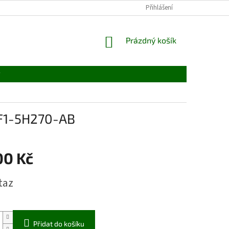
Přihlášení
NÁKUPNÍ
Prázdný košík
KOŠÍK
y
F1F1-5H270-AB
00 Kč
taz
Přidat do košíku