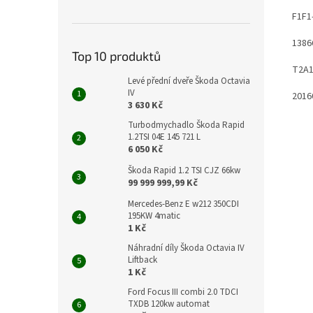
F1F1
1386
Top 10 produktů
T2A
Levé přední dveře Škoda Octavia
IV
2016
3 630 Kč
Turbodmychadlo Škoda Rapid
1.2TSI 04E 145 721 L
6 050 Kč
Škoda Rapid 1.2 TSI CJZ 66kw
99 999 999,99 Kč
Mercedes-Benz E w212 350CDI
195KW 4matic
1 Kč
Náhradní díly Škoda Octavia IV
Liftback
1 Kč
Ford Focus III combi 2.0 TDCI
TXDB 120kw automat