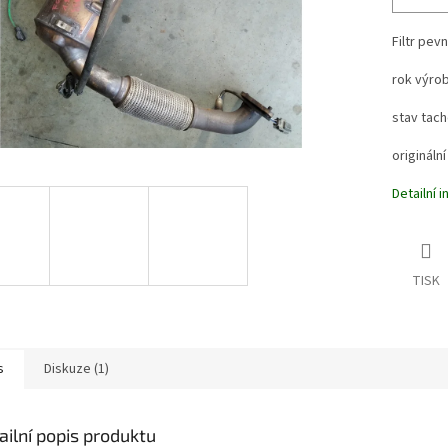
Filtr pev
rok výro
stav tac
originální
Detailní 
TISK
s
Diskuze (1)
ailní popis produktu