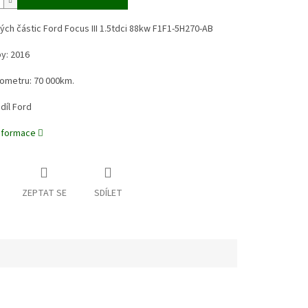
ných částic Ford Focus III 1.5tdci 88kw
F1F1-5H270-AB
by: 2016
hometru: 70 000km.
 díl Ford
informace
ZEPTAT SE
SDÍLET