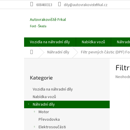
Přejít
608460313
dily@autovrakovistefrkal.cz
na
obsah
Autovrakoviště Frkal
Ford - Škoda
Vozidla na náhradní díly
Nabídka vozů
Náhradn
Domů
Náhradní díly
Filtr pevných částic (DPF) F
P
Filt
o
Přeskočit
s
Průměr
Neohod
Kategorie
kategorie
t
hodnoce
r
produkt
Vozidla na náhradní díly
a
je
Nabídka vozů
0,0
n
z
Náhradní díly
n
5
í
Motor
hvězdič
p
Převodovka
a
Elektrosoučásti