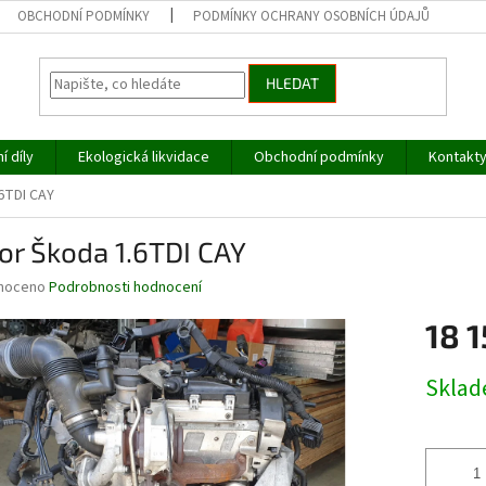
OBCHODNÍ PODMÍNKY
PODMÍNKY OCHRANY OSOBNÍCH ÚDAJŮ
HLEDAT
í díly
Ekologická likvidace
Obchodní podmínky
Kontakt
6TDI CAY
or Škoda 1.6TDI CAY
né
noceno
Podrobnosti hodnocení
ní
18 1
u
Měrná
Skla
cena:
ek.