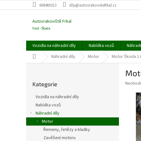
Přejít
608460313
dily@autovrakovistefrkal.cz
na
obsah
Autovrakoviště Frkal
Ford - Škoda
Vozidla na náhradní díly
Nabídka vozů
Náhradn
Domů
Náhradní díly
Motor
Motor Škoda 1.
P
Mot
o
Přeskočit
s
Průměr
Neohod
Kategorie
kategorie
t
hodnoce
r
produkt
Vozidla na náhradní díly
a
je
Nabídka vozů
0,0
n
z
Náhradní díly
n
5
í
Motor
hvězdič
p
Řemeny, řetězy a kladky
a
Zavěšení motoru