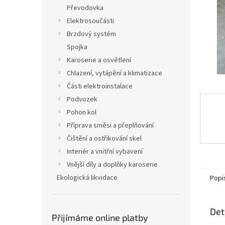
n
Převodovka
e
Elektrosoučásti
l
Brzdový systém
Spojka
Karoserie a osvětlení
Chlazení, vytápění a klimatizace
Části elektroinstalace
Podvozek
Pohon kol
Příprava směsi a přeplňování
Čištění a ostřikování skel
Interiér a vnitřní vybavení
Vnější díly a doplňky karoserie
Ekologická likvidace
Popi
Det
Přijímáme online platby