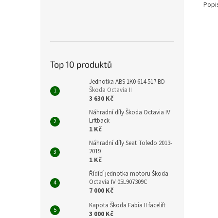
Popi
Top 10 produktů
Jednotka ABS 1K0 614 517 BD
Škoda Octavia II
3 630 Kč
Náhradní díly Škoda Octavia IV
Liftback
1 Kč
Náhradní díly Seat Toledo 2013-
2019
1 Kč
Řídící jednotka motoru Škoda
Octavia IV 05L907309C
7 000 Kč
Kapota Škoda Fabia II facelift
3 000 Kč