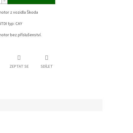
otor z vozidla Škoda
6TDI typ: CAY
otor bez příslušenství.
ZEPTAT SE
SDÍLET