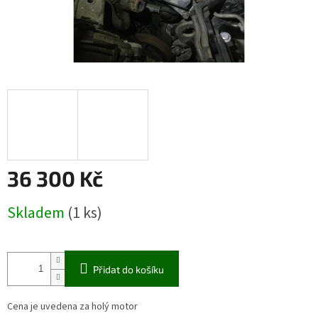
36 300 Kč
Měrná
Skladem
(1 ks)
cena:
Přidat do košíku
Cena je uvedena za holý motor