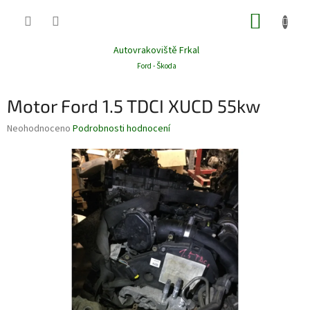
Přejít
NÁKUP
na
obsah
KOŠÍK
Autovrakoviště Frkal
Ford - Škoda
Motor Ford 1.5 TDCI XUCD 55kw
Průměrné
Neohodnoceno
Podrobnosti hodnocení
hodnocení
produktu
je
0,0
z
5
hvězdiček.