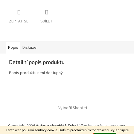
ZEPTAT SE
SDÍLET
Popis
Diskuze
Detailní popis produktu
Popis produktu není dostupný
Z
á
Vytvořil Shoptet
p
a
t
Copyright 2026
Autovrakoviště Frkal
. Všechna práva vyhrazena.
í
Tento web používá soubory cookie. Dalším procházením tohoto webu vyjadřujete