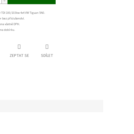
0 TDI 100/103kw 4x4 VW Tiguan 5N0.
 bez příslušenství.
ena včetně DPH.
t na dobírku.
ZEPTAT SE
SDÍLET