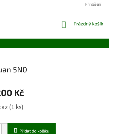
Přihlášení
NÁKUPNÍ
Prázdný košík
KOŠÍK
y
uan 5N0
200 Kč
taz
(1 ks)
Přidat do košíku