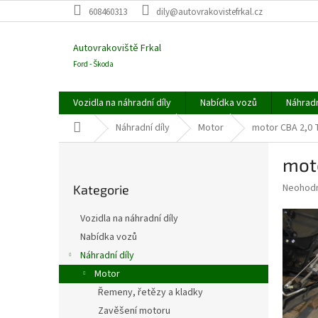
Přejít
608460313
dily@autovrakovistefrkal.cz
na
obsah
Autovrakoviště Frkal
Ford - Škoda
Vozidla na náhradní díly
Nabídka vozů
Náhradn
Domů
Náhradní díly
Motor
motor CBA 2,0 
P
mot
o
Přeskočit
s
Průměr
Neohod
Kategorie
kategorie
t
hodnoce
r
produkt
Vozidla na náhradní díly
a
je
Nabídka vozů
0,0
n
z
Náhradní díly
n
5
í
Motor
hvězdič
p
Řemeny, řetězy a kladky
a
Zavěšení motoru