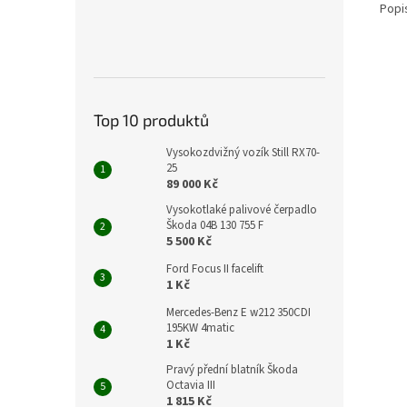
Popi
Top 10 produktů
Vysokozdvižný vozík Still RX70-
25
89 000 Kč
Vysokotlaké palivové čerpadlo
Škoda 04B 130 755 F
5 500 Kč
Ford Focus II facelift
1 Kč
Mercedes-Benz E w212 350CDI
195KW 4matic
1 Kč
Pravý přední blatník Škoda
Octavia III
1 815 Kč