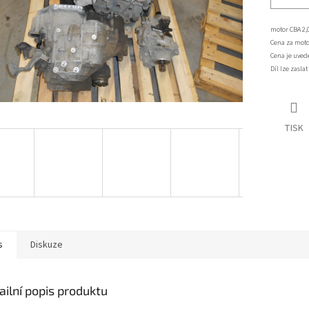
motor CBA 2,
Cena za motor
Cena je uved
Díl lze zasla
TISK
s
Diskuze
ailní popis produktu