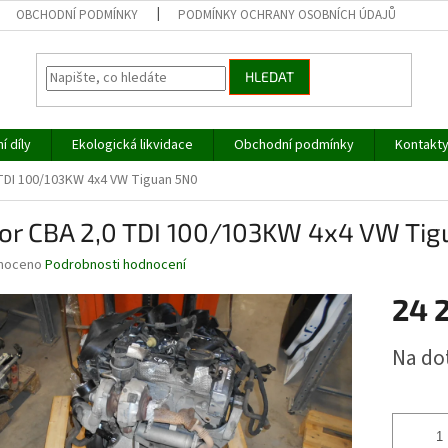
OBCHODNÍ PODMÍNKY
PODMÍNKY OCHRANY OSOBNÍCH ÚDAJŮ
HLEDAT
í díly
Ekologická likvidace
Obchodní podmínky
Kontakt
TDI 100/103KW 4x4 VW Tiguan 5N0
or CBA 2,0 TDI 100/103KW 4x4 VW Tig
né
noceno
Podrobnosti hodnocení
ní
24 
u
Měrná
Na do
cena:
ek.