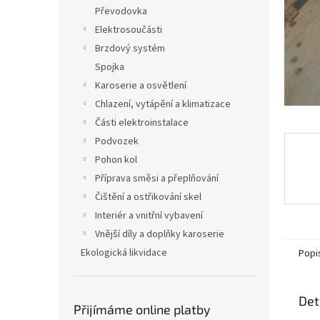
n
Převodovka
e
Elektrosoučásti
l
Brzdový systém
Spojka
Karoserie a osvětlení
Chlazení, vytápění a klimatizace
Části elektroinstalace
Podvozek
Pohon kol
Příprava směsi a přeplňování
Čištění a ostřikování skel
Interiér a vnitřní vybavení
Vnější díly a doplňky karoserie
Ekologická likvidace
Popi
Det
Přijímáme online platby