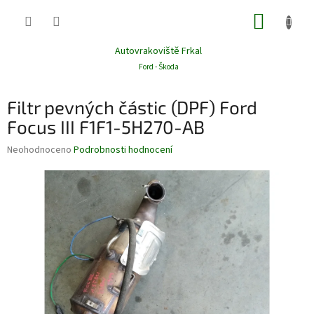
Přejít
NÁKUP
na
obsah
KOŠÍK
Autovrakoviště Frkal
Ford - Škoda
Filtr pevných částic (DPF) Ford
Focus III F1F1-5H270-AB
Průměrné
Neohodnoceno
Podrobnosti hodnocení
hodnocení
produktu
je
0,0
z
5
hvězdiček.