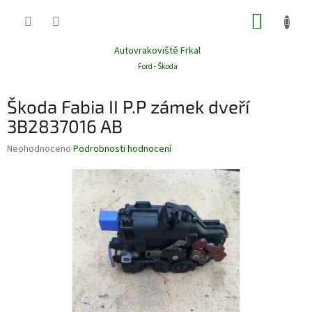
Přejít
NÁKUP
na
obsah
KOŠÍK
Autovrakoviště Frkal
Ford - Škoda
Škoda Fabia II P.P zámek dveří
3B2837016 AB
Průměrné
Neohodnoceno
Podrobnosti hodnocení
hodnocení
produktu
je
0,0
z
5
hvězdiček.