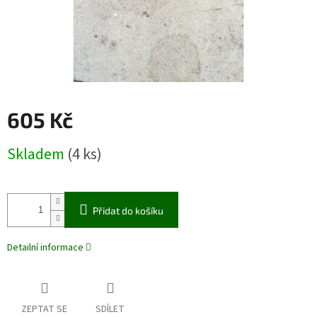
605 Kč
Měrná
Skladem
(4 ks)
cena:
Přidat do košíku
Detailní informace
ZEPTAT SE
SDÍLET