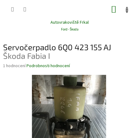
Přejít
NÁKUP
na
obsah
KOŠÍK
Autovrakoviště Frkal
Ford - Škoda
Servočerpadlo 6Q0 423 155 AJ
Škoda Fabia I
Průměrné
1 hodnocení
Podrobnosti hodnocení
hodnocení
produktu
je
4,0
z
5
hvězdiček.