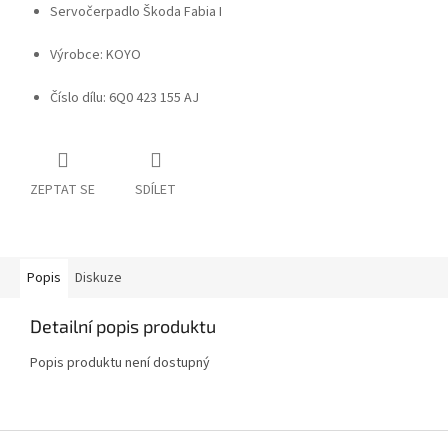
Servočerpadlo Škoda Fabia I
Výrobce: KOYO
Číslo dílu: 6Q0 423 155 AJ
ZEPTAT SE
SDÍLET
Popis
Diskuze
Detailní popis produktu
Popis produktu není dostupný
Z