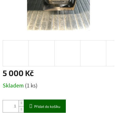
5 000 Kč
Měrná
Skladem
(1 ks)
cena:
Přidat do košíku