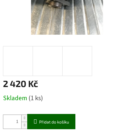
2 420 Kč
Měrná
Skladem
(1 ks)
cena:
Přidat do košíku