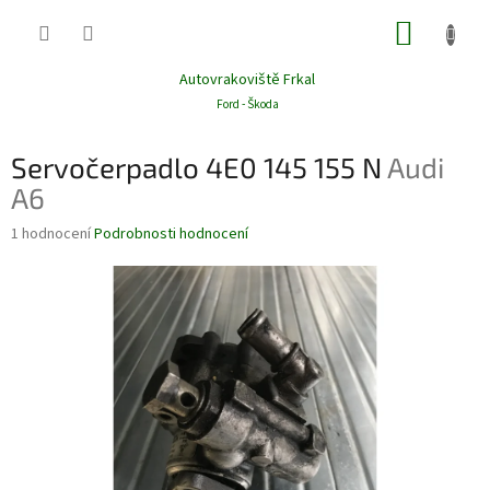
Přejít
NÁKUP
na
obsah
KOŠÍK
Autovrakoviště Frkal
Ford - Škoda
Servočerpadlo 4E0 145 155 N
Audi
A6
Průměrné
1 hodnocení
Podrobnosti hodnocení
hodnocení
produktu
je
2,0
z
5
hvězdiček.