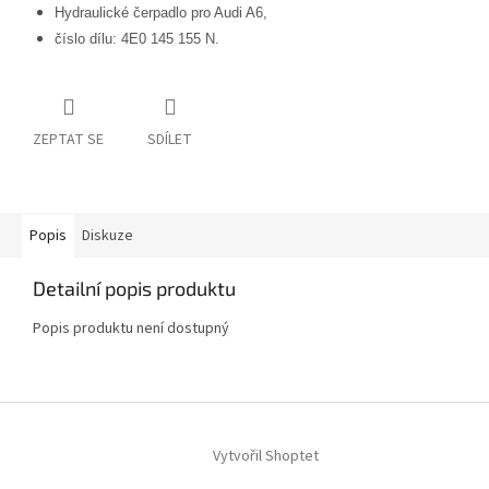
Hydraulické čerpadlo pro Audi A6,
číslo dílu: 4E0 145 155 N.
ZEPTAT SE
SDÍLET
Popis
Diskuze
Detailní popis produktu
Popis produktu není dostupný
Z
á
Vytvořil Shoptet
p
a