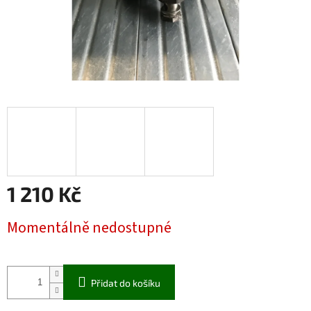
1 210 Kč
Měrná
Momentálně nedostupné
cena:
Přidat do košíku