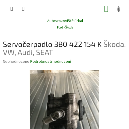
Přejít
NÁKUP
na
obsah
KOŠÍK
Autovrakoviště Frkal
Ford - Škoda
Servočerpadlo 3B0 422 154 K
Škoda,
VW, Audi, SEAT
Průměrné
Neohodnoceno
Podrobnosti hodnocení
hodnocení
produktu
je
0,0
z
5
hvězdiček.