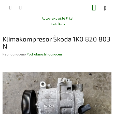
Přejít
NÁKUP
na
obsah
KOŠÍK
Autovrakoviště Frkal
Ford - Škoda
Klimakompresor Škoda 1K0 820 803
N
Průměrné
Neohodnoceno
Podrobnosti hodnocení
hodnocení
produktu
je
0,0
z
5
hvězdiček.