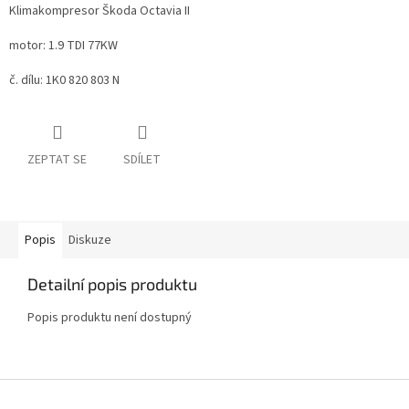
Klimakompresor Škoda Octavia II
motor: 1.9 TDI 77KW
č. dílu: 1K0 820 803 N
ZEPTAT SE
SDÍLET
Popis
Diskuze
Detailní popis produktu
Popis produktu není dostupný
Z
á