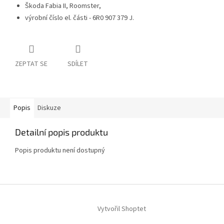
Škoda Fabia II, Roomster,
výrobní číslo el. části - 6R0 907 379 J.
ZEPTAT SE
SDÍLET
Popis
Diskuze
Detailní popis produktu
Popis produktu není dostupný
Z
á
Vytvořil Shoptet
p
a