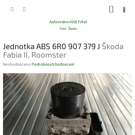
Přejít
NÁKUP
na
obsah
KOŠÍK
Autovrakoviště Frkal
Ford - Škoda
Jednotka ABS 6R0 907 379 J
Škoda
Fabia II, Roomster
Průměrné
Neohodnoceno
Podrobnosti hodnocení
hodnocení
produktu
je
0,0
z
5
hvězdiček.