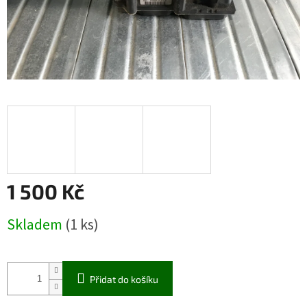
1 500 Kč
Měrná
Skladem
(1 ks)
cena:
Přidat do košíku